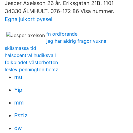
Jesper Axelsson 26 år. Eriksgatan 21B, 1101
34330 ÄLMHULT. 076-172 86 Visa nummer.
Egna julkort pyssel
fn ordforande
jag har aldrig fragor vuxna
skilsmassa tid
halsocentral hudiksvall
folkbladet västerbotten
lesley pennington bemz
mu
Yip
mm
PszIz
dw