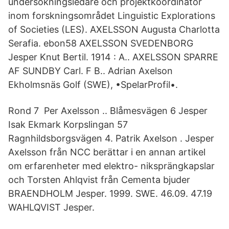
undersökningsledare och projektkoordinator
inom forskningsområdet Linguistic Explorations
of Societies (LES). AXELSSON Augusta Charlotta
Serafia. ebon58 AXELSSON SVEDENBORG
Jesper Knut Bertil. 1914 : A.. AXELSSON SPARRE
AF SUNDBY Carl. F B.. Adrian Axelson
Ekholmsnäs Golf (SWE), •SpelarProfil•.
Rond 7 Per Axelsson .. Blåmesvägen 6 Jesper
Isak Ekmark Korpslingan 57
Ragnhildsborgsvägen 4. Patrik Axelson . Jesper
Axelsson från NCC berättar i en annan artikel
om erfarenheter med elektro- niksprängkapslar
och Torsten Ahlqvist från Cementa bjuder
BRAENDHOLM Jesper. 1999. SWE. 46.09. 47.19
WAHLQVIST Jesper.