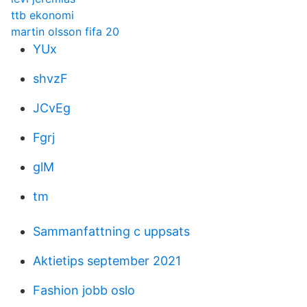
ttb ekonomi
martin olsson fifa 20
YUx
shvzF
JCvEg
Fgrj
glM
tm
Sammanfattning c uppsats
Aktietips september 2021
Fashion jobb oslo