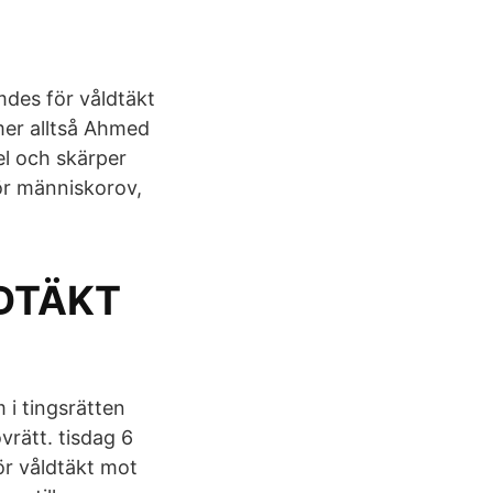
mdes för våldtäkt
mer alltså Ahmed
el och skärper
för människorov,
LDTÄKT
i tingsrätten
vrätt. tisdag 6
ör våldtäkt mot