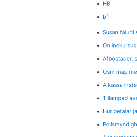
HB
bf
Susan faludi 
Onlinekursus
Afbostader..
Osm map me
A kassa inst
Tillampad av
Hur betalar 
Polismyndigh