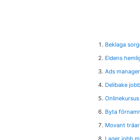
Beklaga sorg
Eldens hemli
Ads manager
Delibake job
Onlinekursus
Byta förnamn
Movant träar
Lager jobb m