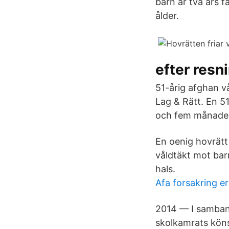
barn är två års 
ålder.
efter resn
51-årig afghan vå
Lag & Rätt. En 5
och fem månaders
En oenig hovrätt
våldtäkt mot barn
hals.
Afa forsakring e
2014 — I samband
skolkamrats kön