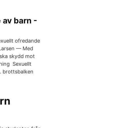
 av barn -
xuellt ofredande
 Larsen — Med
tiska skydd mot
ning Sexuellt
. brottsbalken
arn