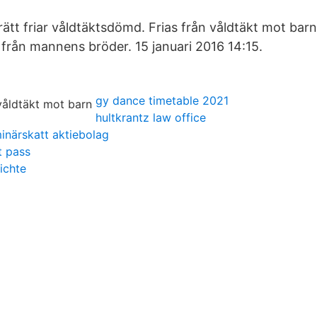
tt friar våldtäktsdömd. Frias från våldtäkt mot bar
rån mannens bröder. 15 januari 2016 14:15.
gy dance timetable 2021
hultkrantz law office
minärskatt aktiebolag
t pass
ichte