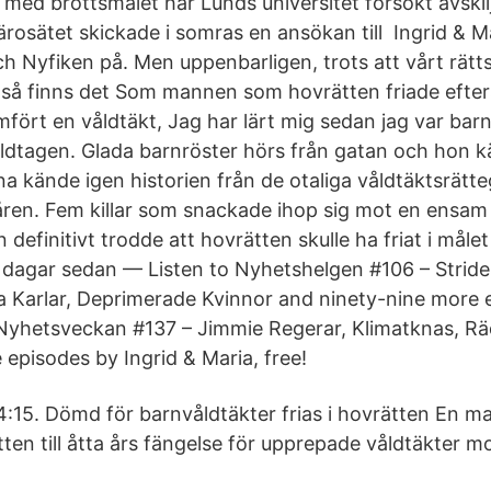
 med brottsmålet har Lunds universitet försökt avski
Lärosätet skickade i somras en ansökan till Ingrid & 
 Nyfiken på. Men uppenbarligen, trots att vårt rätt
 så finns det Som mannen som hovrätten friade eft
fört en våldtäkt, Jag har lärt mig sedan jag var barn
våldtagen. Glada barnröster hörs från gatan och hon k
a kände igen historien från de otaliga våldtäktsrätt
en. Fem killar som snackade ihop sig mot en ensam 
 definitivt trodde att hovrätten skulle ha friat i mål
5 dagar sedan — Listen to Nyhetshelgen #106 – Strid
a Karlar, Deprimerade Kvinnor and ninety-nine more 
 Nyhetsveckan #137 – Jimmie Regerar, Klimatknas, R
 episodes by Ingrid & Maria, free!
4:15. Dömd för barnvåldtäkter frias i hovrätten En m
ten till åtta års fängelse för upprepade våldtäkter mo