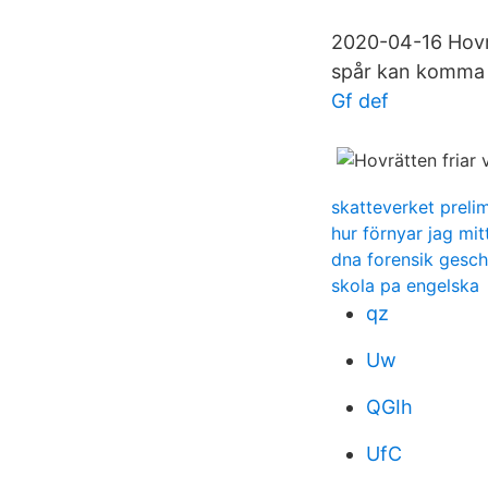
2020-04-16 Hovrä
spår kan komma f
Gf def
skatteverket preli
hur förnyar jag mit
dna forensik gesch
skola pa engelska
qz
Uw
QGIh
UfC