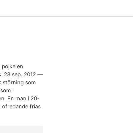
 pojke en
as 28 sep. 2012 —
sk störning som
som i
en. En man i 20-
 ofredande frias