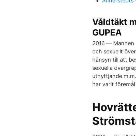
Annerstedts 
Våldtäkt m
GUPEA
2016 — Mannen so
och sexuellt öve
hänsyn till att 
sexuella övergre
utnyttjande m.m.
har varit föremå
Hovrätte
Strömst