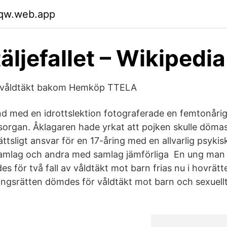
qw.web.app
äljefallet – Wikipedia
ör våldtäkt bakom Hemköp TTELA
 med en idrottslektion fotograferade en femtonårig
organ. Åklagaren hade yrkat att pojken skulle döm
ttsligt ansvar för en 17-åring med en allvarlig psyki
amlag och andra med samlag jämförliga En ung man 
s för två fall av våldtäkt mot barn frias nu i hovrätt
tingsrätten dömdes för våldtäkt mot barn och sexuellt