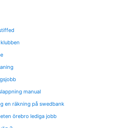
stiffed
 klubben
se
aning
egsjobb
slappning manual
jag en räkning på swedbank
eten örebro lediga jobb