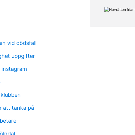
en vid dödsfall
ghet uppgifter
 instagram
b
 klubben
 att tänka på
betare
ölndal