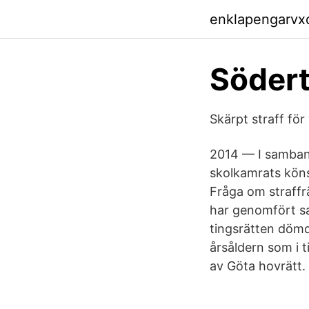
enklapengarvx
Södert
Skärpt straff f
2014 — I samband
skolkamrats köns
Fråga om straffrä
har genomfört s
tingsrätten dömde
årsåldern som i 
av Göta hovrätt.