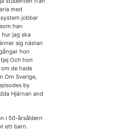
lja studenten från
Maria med
ssystem jobbar
ersom han
 hur jag ska
änner sig nästan
egångar hon
tjej Och hon
et om de hade
en Om Sverige,
episodes by
ädda Hjärnan and
an i 50-årsåldern
t ett barn.