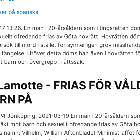
ser på spanska
7 13:26. En man i 20-årsåldern som i tingsrätten dö
uellt ofredande frias av Göta hovrätt. Hovrätten dö
sök till mord i stället för synnerligen grov misshand
års fängelse. Utöver detta döms han även i hovrätten 
t barn och övergrepp i rättssak.
Lamotte - FRIAS FÖR VÅ
RN PÅ
P4 Jönköping. 2021-03-19 En man i 20-årsåldern som 
äkt mot barn och sexuellt ofredande frias av Göta ho
s namn: Vilhelm, William Aftonbladet Minimistraffet f