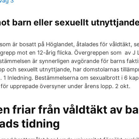
väg 3
ot barn eller sexuellt utnyttjande
m är bosatt på Höglandet, åtalades för våldtäkt, se
rgrepp mot en 12-årig flicka. Övergreppen som av J
bestämmelsen är synnerligen avgörande för barns fak
pp och sexuellt utnyttjande, har domstolarnas tillämp
. 1 Inledning. Bestämmelserna om sexualbrott i 6 kap
l för upprepade översyner under årens lopp. 2 okt.
n friar från våldtäkt av b
ads tidning