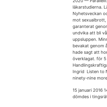
2020 — Parallellt
läkarstudierna. 
Nyhetsveckan och
mot sexualbrott,
garanterat genom
undvika att bli 
uppsluppen. Minn
bevakat genom år
hade sagt att hon
överklagat. för 
Handlingskraftig
Ingrid Listen to
ninety-nine more
15 januari 2016 1
dömdes i tingsrät