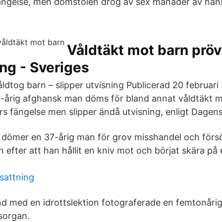
fängelse, men domstolen drog av sex månader av hän
Våldtäkt mot barn pröv
ing - Sveriges
ldtog barn – slipper utvisning Publicerad 20 februari 
1-årig afghansk man döms för bland annat våldtäkt mot
 fängelse men slipper ändå utvisning, enligt Dagens 
 dömer en 37-årig man för grov misshandel och försök
 efter att han hållit en kniv mot och börjat skära på 
rsattning
 med en idrottslektion fotograferade en femtonårig
sorgan.