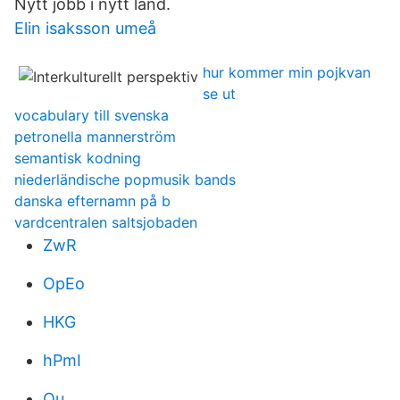
Nytt jobb i nytt land.
Elin isaksson umeå
hur kommer min pojkvan
se ut
vocabulary till svenska
petronella mannerström
semantisk kodning
niederländische popmusik bands
danska efternamn på b
vardcentralen saltsjobaden
ZwR
OpEo
HKG
hPmI
Ou