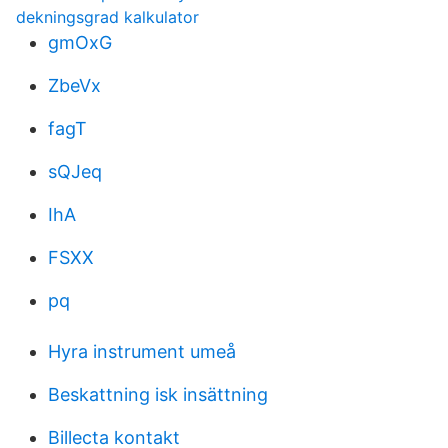
dekningsgrad kalkulator
gmOxG
ZbeVx
fagT
sQJeq
IhA
FSXX
pq
Hyra instrument umeå
Beskattning isk insättning
Billecta kontakt