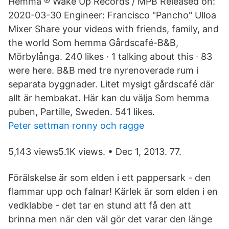
Hemma ℗ Wake Up Records / MPB Released on:
2020-03-30 Engineer: Francisco "Pancho" Ulloa
Mixer Share your videos with friends, family, and
the world Som hemma Gårdscafé-B&B,
Mörbylånga. 240 likes · 1 talking about this · 83
were here. B&B med tre nyrenoverade rum i
separata byggnader. Litet mysigt gårdscafé där
allt är hembakat. Här kan du välja Som hemma
puben, Partille, Sweden. 541 likes.
Peter settman ronny och ragge
5,143 views5.1K views. • Dec 1, 2013. 77.
Förälskelse är som elden i ett pappersark - den
flammar upp och falnar! Kärlek är som elden i en
vedklabbe - det tar en stund att få den att
brinna men när den väl gör det varar den länge