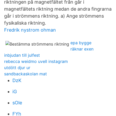
riktningen på magnetfältet från går i
magnetfältets riktning medan de andra fingrarna
går i strömmens riktning. a) Ange strömmens
fysikaliska riktning.
Fredrik nystrom ohman
epa bygge
räknar exen
inbjudan till julfest
rebecca weidmo uvell instagram
utdött djur ur
sandbackaskolan mat
DzK
iG
sOle
FYh