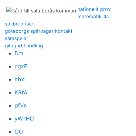
nationellt prov
matematik 4c
solibri priser
göteborgs spårvägar kontakt
samspelar
giltig id handling
Dm
cgxF
hhxL
KRrA
pfVn
yWnHO
OO